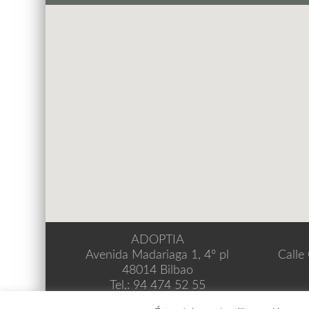
ADOPTIA
Avenida Madariaga 1, 4º pl
Calle
48014 Bilbao
Tel.: 94 474 52 55