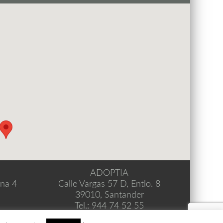
ADOPTIA
ina 4
Calle Vargas 57 D, Entlo. 8
39010, Santander
Tel.: 944 74 52 55