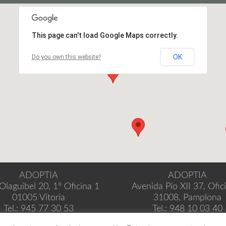
This page can't load Google Maps correctly.
OK
Do you own this website?
ADOPTIA
ADOPTIA
 Olaguibel 20, 1º Oficina 1
Avenida Pío XII 37, Ofic
01005 Vitoria
31008, Pamplona
Tel.: 945 77 30 53
Tel.: 948 10 03 40